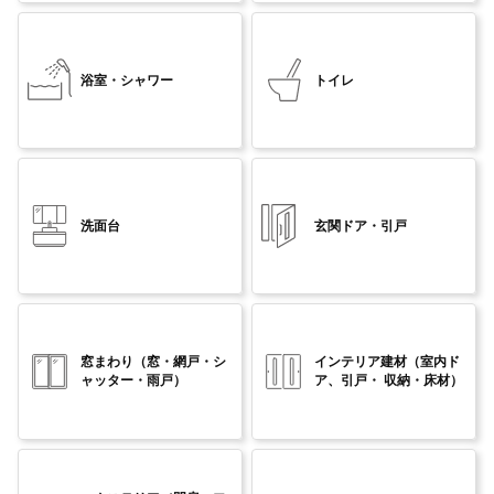
浴室・シャワー
トイレ
洗面台
玄関ドア・引戸
窓まわり
（窓・網戸・シ
インテリア建材
（室内ド
ャッター・雨戸）
ア、引戸・ 収納・床材）