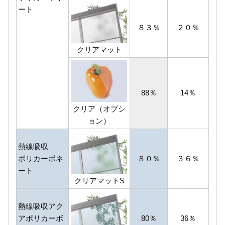
ート
８３％
２０％
クリアマット
88％
14％
クリア（オプシ
ョン）
熱線吸収
ポリカーボネ
８０％
３６％
ート
クリアマットS
熱線吸収アク
アポリカーボ
80％
36％