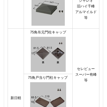
シャレオ
旧ハイ千峰
アルマイルド
等
75角吊元門柱キャップ
セレビュー
スーパー有峰
75角戸当り門柱キャップ
等
新日軽