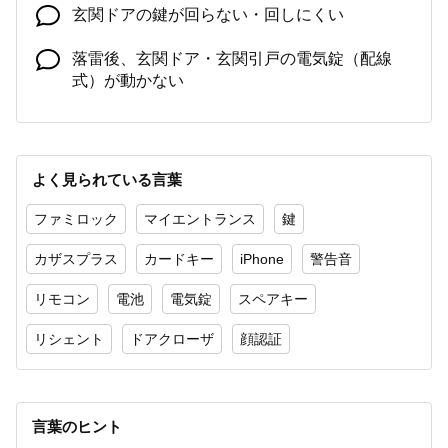
玄関ドアの鍵が回らない・回しにくい
落雷後、玄関ドア・玄関引戸の電気錠（配線
式）が動かない
玄関ドア・引戸の電気錠でドア本体の電池を交
換したが、施錠・解錠できない（反応しない）
よく見られている言葉
玄関ドアに電気錠（FamiLock・リモコンキー・
カードキー）を後から付けることはできます
ファミロック
マイエントランス
鍵
か？
カザスプラス
カードキー
iPhone
警告音
リモコン
電池
電気錠
スペアキー
リシェント
ドアクローザ
顔認証
言葉のヒント