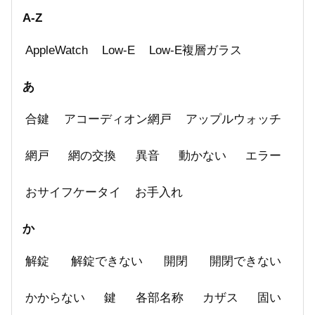
A-Z
AppleWatch
Low-E
Low-E複層ガラス
あ
合鍵
アコーディオン網戸
アップルウォッチ
網戸
網の交換
異音
動かない
エラー
おサイフケータイ
お手入れ
か
解錠
解錠できない
開閉
開閉できない
かからない
鍵
各部名称
カザス
固い