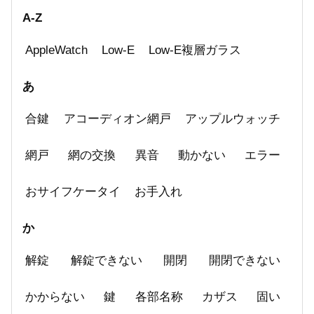
A-Z
AppleWatch
Low-E
Low-E複層ガラス
あ
合鍵
アコーディオン網戸
アップルウォッチ
網戸
網の交換
異音
動かない
エラー
おサイフケータイ
お手入れ
か
解錠
解錠できない
開閉
開閉できない
かからない
鍵
各部名称
カザス
固い