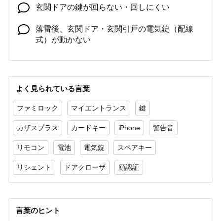
玄関ドアの鍵が回らない・回しにくい
落雷後、玄関ドア・玄関引戸の電気錠（配線
式）が動かない
玄関ドア・引戸の電気錠でドア本体の電池を交
換したが、施錠・解錠できない（反応しない）
よく見られている言葉
玄関ドアに電気錠（FamiLock・リモコンキー・
カードキー）を後から付けることはできます
ファミロック
マイエントランス
鍵
か？
カザスプラス
カードキー
iPhone
警告音
リモコン
電池
電気錠
スペアキー
リシェント
ドアクローザ
顔認証
言葉のヒント