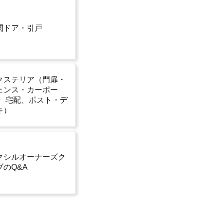
関ドア・引戸
クステリア
（門扉・
ェンス・カーポー
・ 宅配、ポスト・デ
キ）
クシルオーナーズク
ブのQ&A