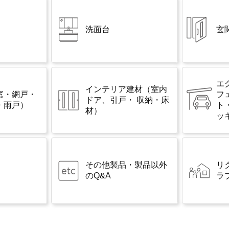
洗面台
玄
エ
インテリア建材
（室内
窓・網戸・
フ
ドア、引戸・ 収納・床
・雨戸）
ト
材）
ッ
その他製品・製品以外
リ
のQ&A
ラ