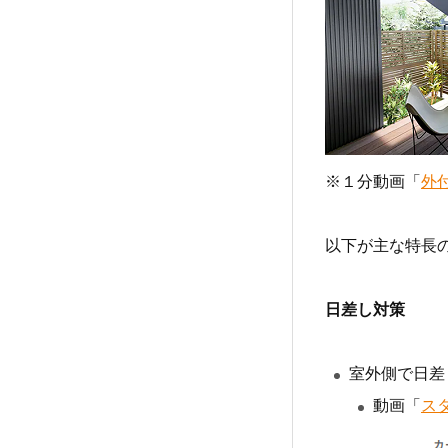
※１分動画「
外
以下が主な特長
日差し対策
室外側で日差
動画「
ス