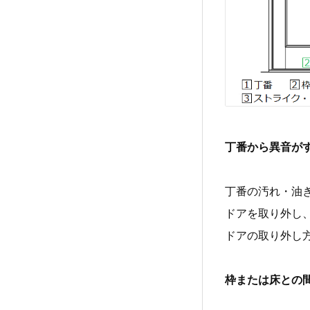
丁番から異音が
丁番の汚れ・油
ドアを取り外し
ドアの取り外し
枠または床との