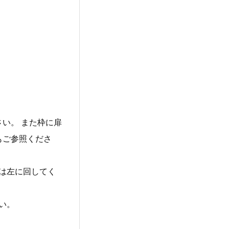
い。 また枠に扉
もご参照くださ
は左に回してく
い。