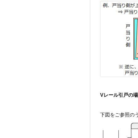
Vレール引戸の
下図をご参照の