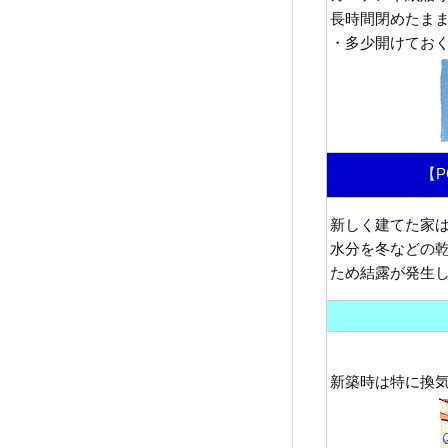
長時間閉めたま
・多少開けてお
【P
新しく建てた家
水分を冬などの
ため結露が発生
新築時は特に換