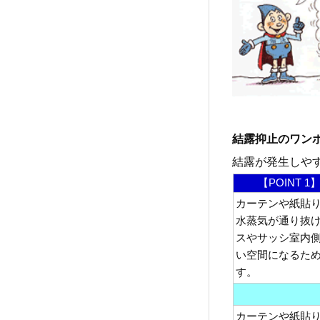
結露抑止のワン
結露が発生しや
【POINT
カーテンや紙貼
水蒸気が通り抜
スやサッシ室内
い空間になるた
す。
カーテンや紙貼