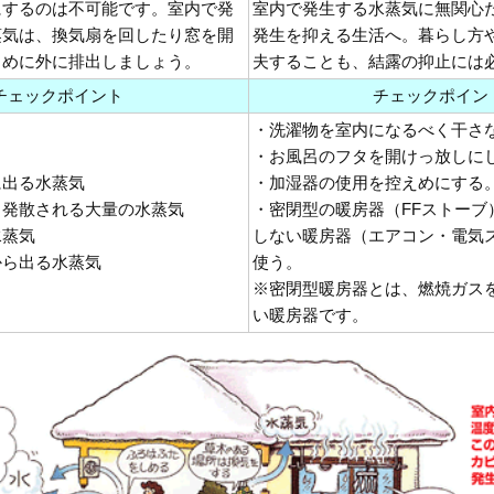
にするのは不可能です。室内で発
室内で発生する水蒸気に無関心
蒸気は、換気扇を回したり窓を開
発生を抑える生活へ。暮らし方
まめに外に排出しましょう。
夫することも、結露の抑止には
チェックポイント
チェックポイン
・洗濯物を室内になるべく干さ
・お風呂のフタを開けっ放しに
に出る水蒸気
・加湿器の使用を控えめにする
ら発散される大量の水蒸気
・密閉型の暖房器（FFストーブ
水蒸気
しない暖房器（エアコン・電気
から出る水蒸気
使う。
※密閉型暖房器とは、燃焼ガス
い暖房器です。