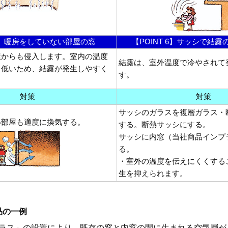
 5】暖房をしていない部屋の窓
【POINT 6】サッシで結
屋からも侵入します。室内の温度
結露は、室外温度で冷やされて
も低いため、結露が発生しやすく
す。
対策
対策
サッシのガラスを複層ガラス・
い部屋も適度に換気する。
する。断熱サッシにする。
サッシに内窓（当社商品インプ
る。
・室外の温度を伝えにくくする
生を抑えられます。
品の一例
ラス」の設置により、既存の窓と内窓の間に生まれる空気層が