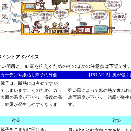
ポイントアドバイス
すい箇所と、結露を抑えるためのそのほかの注意点は下記です
 1】カーテンや紙貼り障子の外側
【POINT 2】風が強
り障子は、断熱には有効ですが、
けてしまいます。そのため、ガラ
強い風によって窓の熱が奪われ
側表面の温度が下がり、湿度の高
表面温度が下がり、結露が発生
め、結露が発生しやすくなりま
す。
対策
対策
り障子をこまめに開ける。
風が吹き込む方向に木を植えた