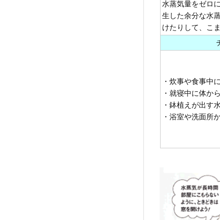
水蒸気量をゼロ
生した余分な水
けたりして、こ
・炊事や食事中
・就寝中に体か
・鉢植えが出す
・浴室や洗面所