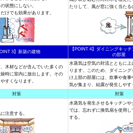
まの状態にしない。
たりして、風が窓に強く当たる
くだけでも効果があります。
【POINT 4】ダイニングキッ
OINT 3】新築の建物
の部屋
水蒸気は空気の対流とともに上
は、木材などが含んでいた多くの
ります。このため、ダイニング
乾燥時に室内に放出します。その
け上部の部屋には、炊事や食事
しやすくなります。
気が集まり、結露が発生しやす
対策
対策
水蒸気を発生させるキッチンや
では、忘れずに換気扇を使用し
気に注意する。
する。