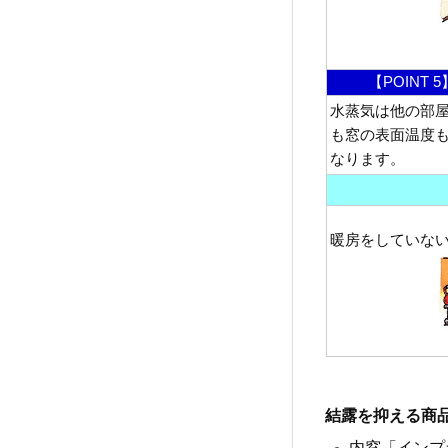
【POINT
水蒸気は他の部
も窓の表面温度
なります。
暖房をしていな
結露を抑える商
内窓「インプ