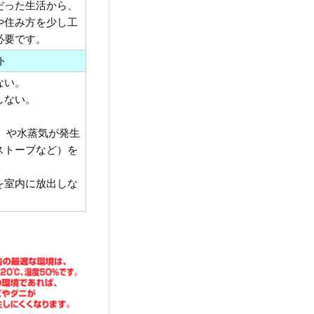
だった生活から、
や住み方を少し工
必要です。
ト
ない。
しない。
。
）や水蒸気が発生
ストーブなど）を
を室内に放出しな